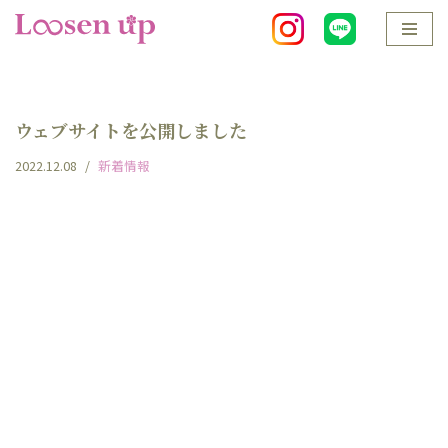
コ
ン
テ
ウェブサイトを公開しました
ン
ツ
2022.12.08
新着情報
へ
ス
キ
ッ
プ