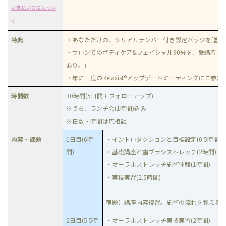
お支払い方法につい
て
特典
・あなただけの、シリアルナンバー付き認定バッジを贈呈
・サロンでのボディケア&フェイシャル90分を、受講者特別料
あり。)
・年に一度のRelaxist®アップデートミーティングにご参
時間数
30時間(5日間＋フォローアップ)
※うち、ランチ会(1時間)込み
※日数・時間は応相談
内容・課題
1日目(6時
・イントロダクションと目標設定(0.5時間)
間)
・基礎講座と歯ブラシストレッチ(2時間)
・オーラルストレッチ施術体験(1時間)
・実技実習(2.5時間)
宿題）講座内容復習。施術の流れを覚える
2日目(5.5時
・オーラルストレッチ実技実習(2時間)