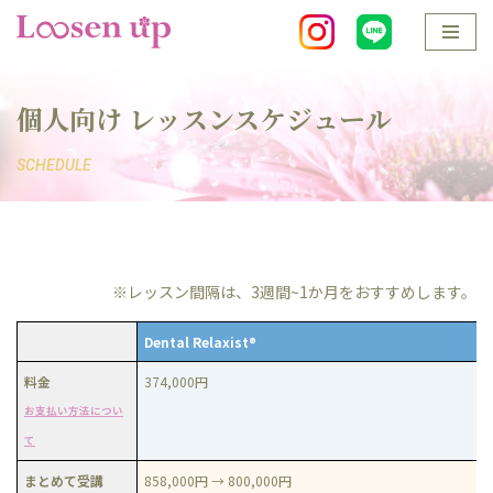
コ
ン
個人向け レッスンスケジュール
テ
ン
SCHEDULE
ツ
へ
ス
キ
ッ
※レッスン間隔は、3週間~1か月をおすすめします。
プ
Dental Relaxist®
料金
374,000円
お支払い方法につい
て
まとめて受講
858,000円 → 800,000円