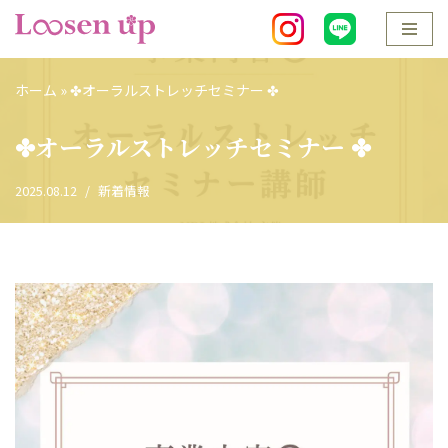
コ
ン
ホーム
»
✤オーラルストレッチセミナー ✤
テ
ン
✤オーラルストレッチセミナー ✤
ツ
へ
2025.08.12
新着情報
ス
キ
ッ
プ