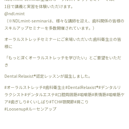
1日で講義と実習を体験いただけます。
@ndl.mint
（※NDLmint-seminarは、様々な講師を迎え、歯科関係の皆様の
スキルアップセミナーを多数開催されています。）
オーラルストレッチセミナーにご来場いただいた歯科衛生士の皆
様に
「もっと深くオーラルストレッチを学びたい」とご要望をいただ
き
Dental Relaxist®︎認定レッスンが誕生しました。
#オーラルストレッチ#歯科衛生士#DentalRelaxist®︎#デンタルリ
ラクシスト#デンタルエステ#口腔周囲筋#咀嚼筋#表情筋#咀嚼筋ケ
ア#歯ぎしり#くいしばり#TCH#顎関節#肩こり
#Loosenup#ルーセンアップ