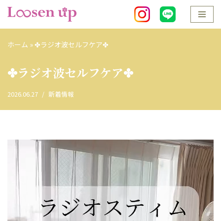
コ
ン
ホーム
»
✤ラジオ波セルフケア✤
テ
ン
✤ラジオ波セルフケア✤
ツ
へ
2026.06.27
新着情報
ス
キ
ッ
プ