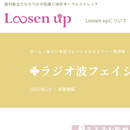
歯科衛生士ならではの知識と技術オーラルストレッチ
コ
Loosen upについて
ン
テ
ン
ツ
ホーム
»
✤ラジオ波フェイシャルセミナー・東京✤
へ
ス
✤ラジオ波フェイ
キ
ッ
プ
2025.06.23
新着情報