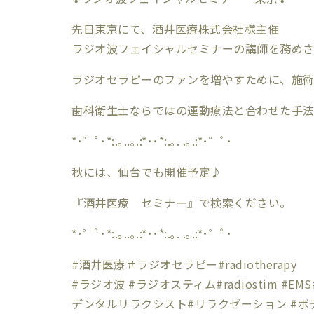
先日東京にて、酒井医療株式会社様主催
ラジオ波フェイシャルセミナーの講師を務め
ラジオセラピーのファンを増やすために、施術
歯科衛生士ならではの運動療法と合わせた手
*･゜ﾟ･*:.｡..｡.:*･･*:.｡. .｡.:*･゜ﾟ･
秋には、仙台でも開催予定♪
『酒井医療 セミナー』で検索ください。
*･゜ﾟ･*:.｡..｡.:*･･*:.｡. .｡.:*･゜ﾟ･
#酒井医療＃ラジオセラピー#radiotherapy
#ラジオ波 #ラジオスティム#radiostim #EMS#
デンタルリラクシスト#リラクゼーション #ボ