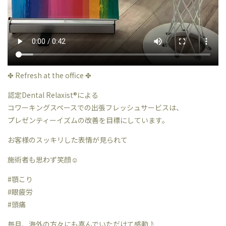
✤ Refresh at the office ✤
認定Dental Relaxist®︎による
コワーキングスペースでの出張フレッシュサービスは、
プレゼンティーイズムの改善を目標にしています。
お客様のスッキリした表情が見られて
施術者も思わず笑顔☺︎
#顎こり
#眼疲労
#頭痛
毎月、海外の方々にも喜んでいただけて感動♪