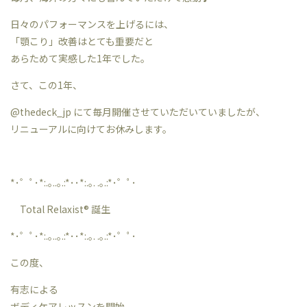
日々のパフォーマンスを上げるには、
「顎こり」改善はとても重要だと
あらためて実感した1年でした。
さて、この1年、
@thedeck_jp にて毎月開催させていただいていましたが、
リニューアルに向けてお休みします。
*･゜ﾟ･*:.｡..｡.:*･･*:.｡. .｡.:*･゜ﾟ･
Total Relaxist®︎ 誕生
*･゜ﾟ･*:.｡..｡.:*･･*:.｡. .｡.:*･゜ﾟ･
この度、
有志による
ボディケアレッスンを開始。