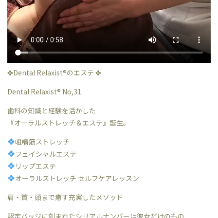
✤Dental Relaxist®︎のエステ ✤
Dental Relaxist®︎ No,31
歯科の知識と経験を活かした
『オーラルストレッチ＆エステ』誕生。
咀嚼筋ストレッチ
フェイシャルエステ
リップエステ
オーラルストレッチ セルフケアレッスン
肩・首・頭まで癒す充実したメソッド
認定バッジに刻まれたシリアルナンバーは彼女だけのもの