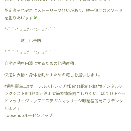
認定者それぞれにストーリーや想いがあり、唯一無二のメソッド
を創りあげます
*･゜ﾟ･*:.｡..｡.:*･･*:.｡. .｡.:*･゜ﾟ･
癒しは予防
*･゜ﾟ･*:.｡..｡.:*･･*:.｡. .｡.:*･゜ﾟ･
自動運動を円滑にするための他動運動。
快適に表情と身体を動かすための癒しを提供します。
#歯科衛生士#オーラルストレッチ#DentalRelaxist®︎#デンタルリ
ラクシスト#口腔周囲筋咀嚼筋表情筋歯ぎしりくいしばりTCHヘッ
ドマッサージリップエステガムマッサージ眼精疲労肩こりデンタ
ルエステ
Loosenupルーセンアップ