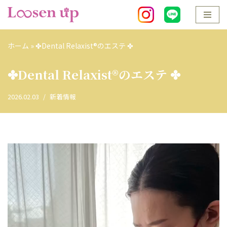
コ
ン
ホーム
»
✤Dental Relaxist®︎のエステ ✤
テ
ン
✤Dental Relaxist®︎のエステ ✤
ツ
へ
2026.02.03
新着情報
ス
キ
ッ
プ