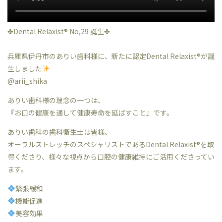
✤Dental Relaxist®︎ No,29 誕生✤
兵庫県伊丹市のありい歯科様に、新たに認定Dental Relaxist®︎が誕
生しました
@arii_shika
ありい歯科様の理念の一つは、
『お口の健康を通して健康寿命を延ばすこと』です。
ありい歯科の歯科衛生士は皆様、
オーラルストレッチのスペシャリストであるDental Relaxist®︎を取
得くださり、様々な視点から口腔の健康維持にご活用くださってい
ます。
緊張緩和
機能促進
美容効果