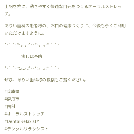
上記を柱に、動きやすく快適な口元をつくるオーラルストレッ
チ。
ありい歯科の患者様の、お口の健康づくりに、今後も永くご利用
いただけますように。
*･゜ﾟ･*:.｡..｡.:*･･*:.｡. .｡.:*･゜ﾟ･
癒しは予防
*･゜ﾟ･*:.｡..｡.:*･･*:.｡. .｡.:*･゜ﾟ･
ぜひ、ありい歯科様の投稿もご覧ください。
#兵庫県
#伊丹市
#歯科
#オーラルストレッチ
#DentalRelaxist®︎
#デンタルリラクシスト