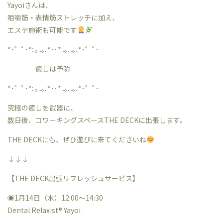
Yayoiさんは、
咀嚼筋・表情筋ストレッチに加え、
エステ施術も可能です
*･゜ﾟ･*:.｡..｡.:*･･*:.｡. .｡.:*･゜ﾟ･
癒しは予防
*･゜ﾟ･*:.｡..｡.:*･･*:.｡. .｡.:*･゜ﾟ･
究極の癒しを武器に、
数日後、コワーキングスペースTHE DECKに出張します。
THE DECKにも、ぜひ遊びに来てくださいね
↓↓↓
【THE DECK出張リフレッシュサービス】
◉1月14日（水）12:00〜14:30
Dental Relaxist®︎ Yayoi