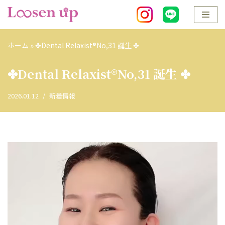
コ
ン
ホーム
»
✤Dental Relaxist®︎No,31 誕生 ✤
テ
ン
✤Dental Relaxist®︎No,31 誕生 ✤
ツ
へ
2026.01.12
新着情報
ス
キ
ッ
プ