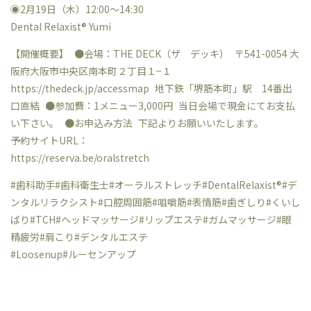
◉2月19日（木）12:00〜14:30
Dental Relaxist®︎ Yumi
【開催概要】 ●会場：THE DECK（ザ デッキ） 〒541-0054 大
阪府大阪市中央区南本町２丁目１−１
https://thedeck.jp/accessmap 地下鉄「堺筋本町」駅 14番出
口直結 ●参加費：1メニュー3,000円 当日会場で現金にてお支払
い下さい。 ●お申込み方法 下記よりお願いいたします。
予約サイトURL：
https://reserva.be/oralstretch
#歯科助手#歯科衛生士#オーラルストレッチ#DentalRelaxist®︎#デ
ンタルリラクシスト#口腔周囲筋#咀嚼筋#表情筋#歯ぎしり#くいし
ばり#TCH#ヘッドマッサージ#リップエステ#ガムマッサージ#眼
精疲労#肩こり#デンタルエステ
#Loosenup#ルーセンアップ